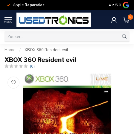
Apple
Reparaties
Samsung
Rep
4.2
/5.0
0
MENU
Home
/
XBOX 360 Resident evil
XBOX 360 Resident evil
(0)