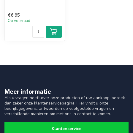
€6,95
Op voorraad
Meer informatie
Als u vragen heeft over onze producten of uw aankoop, bezoek
dan zeker onze klantenservicepagina. Hier vindt u onze
bedrijfsgegevens, antwoorden op veelgestelde vragen en
verschillende manieren om met ons in contact te komen.
Klantenservice