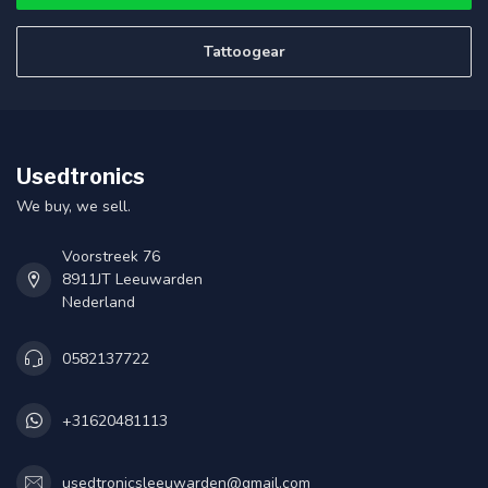
Tattoogear
Usedtronics
We buy, we sell.
Voorstreek 76
8911JT Leeuwarden
Nederland
0582137722
+31620481113
usedtronicsleeuwarden@gmail.com