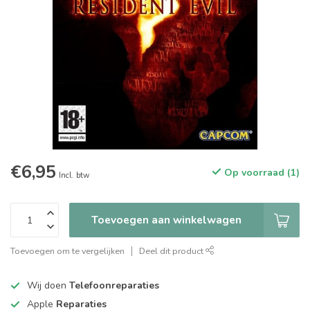
€6,95
Op voorraad (1)
Incl. btw
Toevoegen aan winkelwagen
Toevoegen om te vergelijken
Deel dit product
Wij doen
Telefoonreparaties
Apple
Reparaties