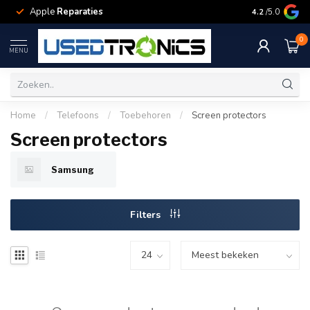
Apple
Reparaties
Samsung
Rep
4.2
/5.0
0
MENU
Home
/
Telefoons
/
Toebehoren
/
Screen protectors
Screen protectors
Samsung
Filters