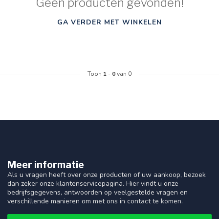
Geen producten gevonden!
GA VERDER MET WINKELEN
Toon
1
-
0
van 0
Meer informatie
Als u vragen heeft over onze producten of uw aankoop, bezoek
dan zeker onze klantenservicepagina. Hier vindt u onze
bedrijfsgegevens, antwoorden op veelgestelde vragen en
verschillende manieren om met ons in contact te komen.