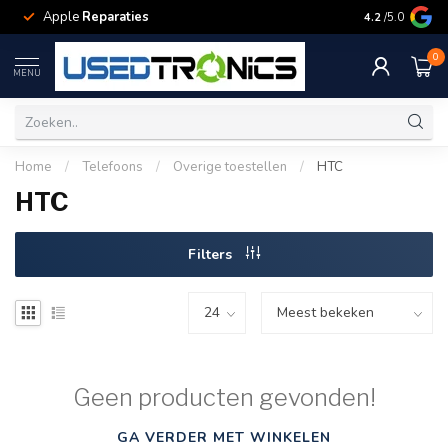
Apple
Reparaties
Samsung
Rep
4.2
/5.0
0
MENU
Home
/
Telefoons
/
Overige toestellen
/
HTC
HTC
Filters
Geen producten gevonden!
GA VERDER MET WINKELEN