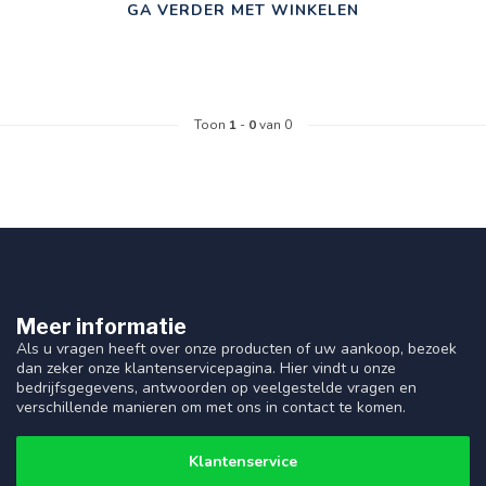
GA VERDER MET WINKELEN
Toon
1
-
0
van 0
Meer informatie
Als u vragen heeft over onze producten of uw aankoop, bezoek
dan zeker onze klantenservicepagina. Hier vindt u onze
bedrijfsgegevens, antwoorden op veelgestelde vragen en
verschillende manieren om met ons in contact te komen.
Klantenservice