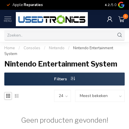
Apple
Reparaties
Samsung
Rep
4.2
/5.0
0
MENU
Home
/
Consoles
/
Nintendo
/
Nintendo Entertainment
System
Nintendo Entertainment System
Filters
Geen producten gevonden!