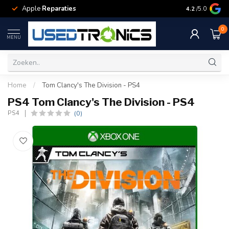
Apple
Reparaties
Samsung
Rep
4.2
/5.0
0
MENU
Home
/
Tom Clancy's The Division - PS4
PS4 Tom Clancy's The Division - PS4
(0)
PS4