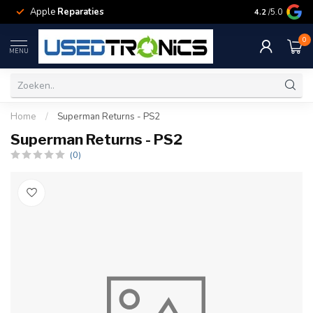
Apple
Reparaties
Samsung
Rep
4.2
/5.0
0
MENU
Home
/
Superman Returns - PS2
Superman Returns - PS2
(0)