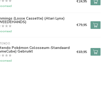
€24,95
voorraad
mings (Losse Cassette) (Atari Lynx)
WEEDEHANDS)
€79,95
voorraad
NTENDO
ntendo Pokémon Colosseum-Standaard
ameCube) Gebruikt
€69,95
voorraad