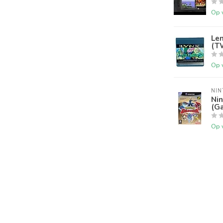
Op 
Lem
(T
Op 
NI
Ni
(G
Op 