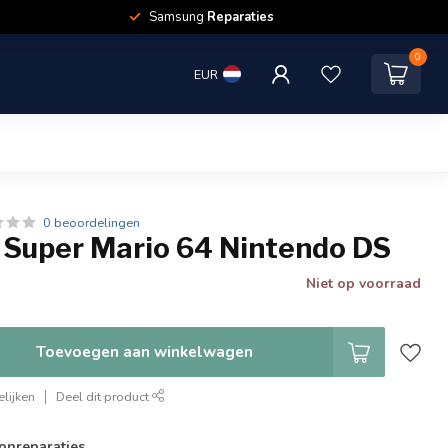
Samsung
Reparaties
0
EUR
0 beoordelingen
 Super Mario 64 Nintendo DS
Niet op voorraad
Toevoegen aan winkelwagen
lijken
Deel dit product
onreparaties