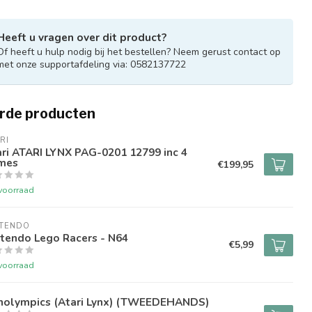
Heeft u vragen over dit product?
Of heeft u hulp nodig bij het bestellen? Neem gerust contact op
met onze supportafdeling via: 0582137722
rde producten
RI
ri ATARI LYNX PAG-0201 12799 inc 4
mes
€199,95
voorraad
NTENDO
tendo Lego Racers - N64
€5,99
voorraad
nolympics (Atari Lynx) (TWEEDEHANDS)