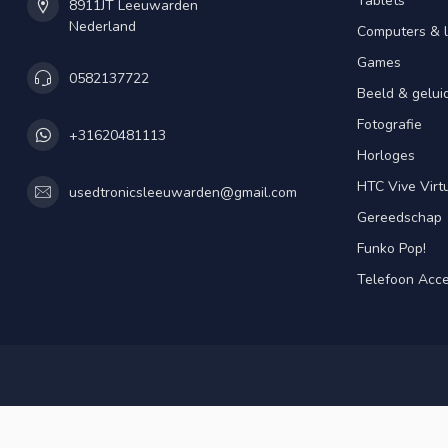
Tablets
8911JT Leeuwarden
Nederland
Computers & 
Games
0582137722
Beeld & gelui
Fotografie
+31620481113
Horloges
HTC Vive Virtu
usedtronicsleeuwarden@gmail.com
Gereedschap
Funko Pop!
Telefoon Acce