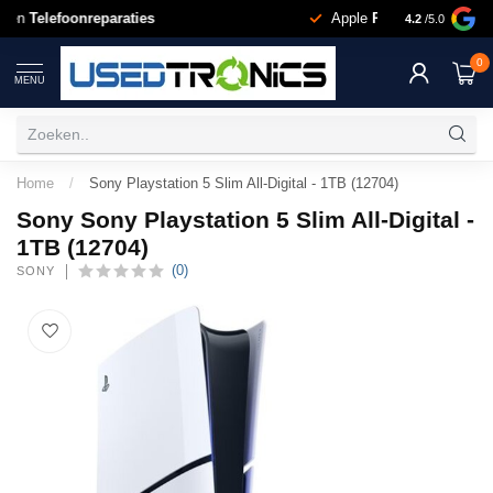
Wij doen
Telefoonreparaties
Apple
Repara
4.2
/5.0
0
MENU
Home
/
Sony Playstation 5 Slim All-Digital - 1TB (12704)
Sony Sony Playstation 5 Slim All-Digital -
1TB (12704)
(0)
SONY