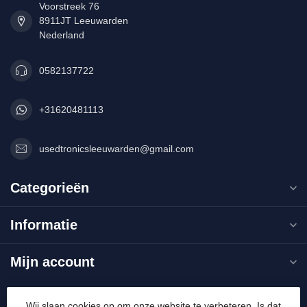
Voorstreek 76
8911JT Leeuwarden
Nederland
0582137722
+31620481113
usedtronicsleeuwarden@gmail.com
Categorieën
Informatie
Mijn account
Wij slaan cookies op om onze website te verbeteren. Is dat