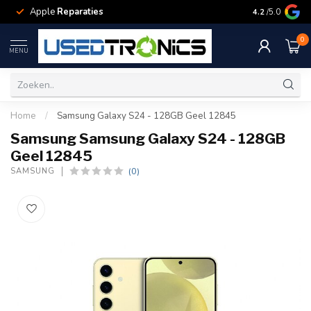
Apple
Reparaties
Samsung
Rep
4.2
/5.0
0
MENU
Home
/
Samsung Galaxy S24 - 128GB Geel 12845
Samsung Samsung Galaxy S24 - 128GB
Geel 12845
(0)
SAMSUNG