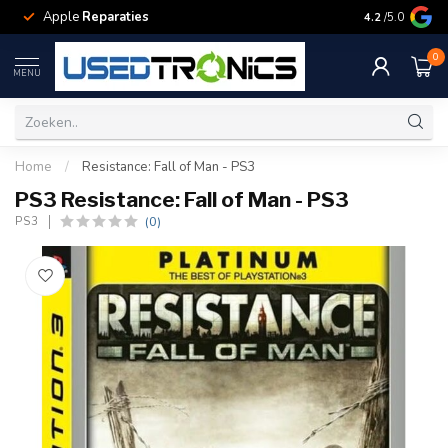
Apple
Reparaties
Samsung
Rep
4.2
/5.0
0
MENU
Home
/
Resistance: Fall of Man - PS3
PS3 Resistance: Fall of Man - PS3
(0)
PS3