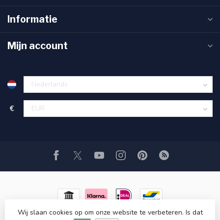
Informatie
Mijn account
€
Wij slaan cookies op om onze website te verbeteren. Is dat
© Copyright 2026 Usedtronics
- Powered by
Lightspeed
-