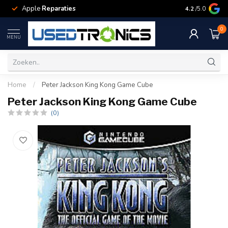
Apple
Reparaties
Samsung
Rep
4.2
/5.0
0
MENU
Home
/
Peter Jackson King Kong Game Cube
Peter Jackson King Kong Game Cube
(0)