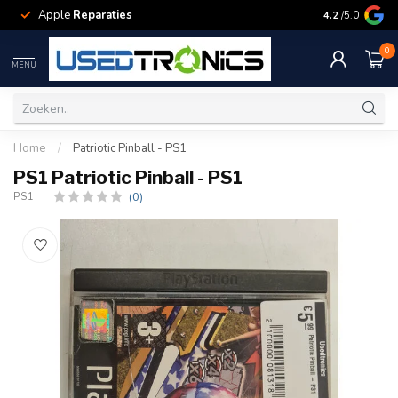
Apple
Reparaties
Samsung
Rep
4.2
/5.0
0
MENU
Home
/
Patriotic Pinball - PS1
PS1 Patriotic Pinball - PS1
(0)
PS1