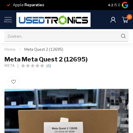
Apple
Reparaties
Samsung
Rep
4.2
/5.0
0
MENU
Home
/
Meta Quest 2 (12695)
Meta Meta Quest 2 (12695)
(0)
META