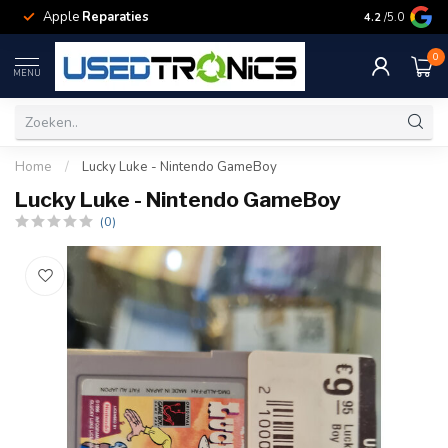
Apple
Reparaties
Samsung
Rep
4.2
/5.0
0
MENU
Home
/
Lucky Luke - Nintendo GameBoy
Lucky Luke - Nintendo GameBoy
(0)