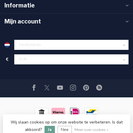
Informatie
Mijn account
€
Wij slaan cookies op om onze website te verbeteren. Is dat
© Copyright 2026 Usedtronics
- Powered by
Lightspeed
-
akkoord?
Ja
Nee
Lightspeed design
by
Dyvelopment
Meer over cookies »