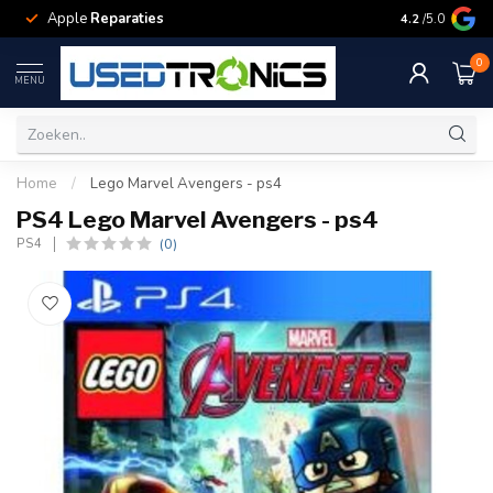
Apple
Reparaties
Samsung
Rep
4.2
/5.0
0
MENU
Home
/
Lego Marvel Avengers - ps4
PS4 Lego Marvel Avengers - ps4
(0)
PS4