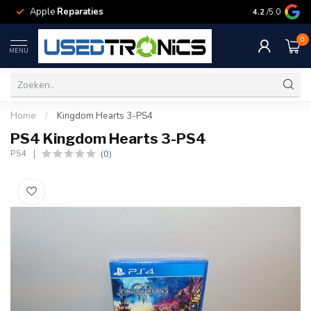
Apple
Reparaties
Samsung
Rep
4.2
/5.0
0
MENU
Home
/
Kingdom Hearts 3-PS4
PS4 Kingdom Hearts 3-PS4
(0)
PS4