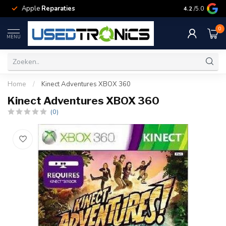
Apple
Reparaties
Samsung
Rep
4.2
/5.0
0
MENU
Home
/
Kinect Adventures XBOX 360
Kinect Adventures XBOX 360
(0)