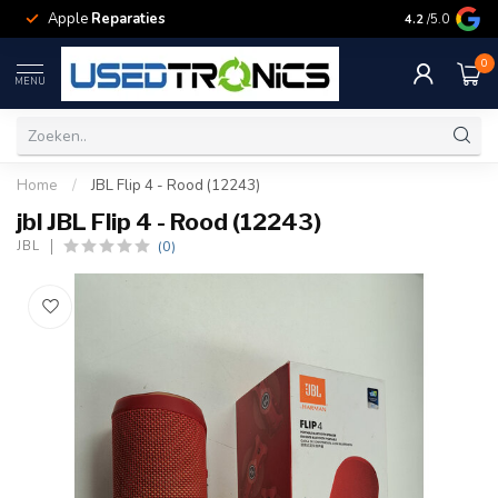
Apple
Reparaties
Samsung
Rep
4.2
/5.0
0
MENU
Home
/
JBL Flip 4 - Rood (12243)
jbl JBL Flip 4 - Rood (12243)
(0)
JBL