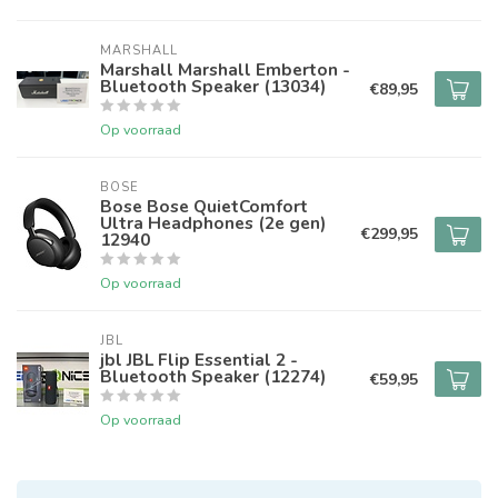
MARSHALL
Marshall Marshall Emberton -
Bluetooth Speaker (13034)
€89,95
Op voorraad
BOSE
Bose Bose QuietComfort
Ultra Headphones (2e gen)
€299,95
12940
Op voorraad
JBL
jbl JBL Flip Essential 2 -
Bluetooth Speaker (12274)
€59,95
Op voorraad