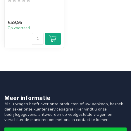
€59,95
Op voorraad
Meer informatie
Als u vragen heeft over onze producten of uw aankoop, bezoek
dan zeker onze klantenservicepagina. Hier vindt u onze
bedrijfsgegevens, antwoorden op veelgestelde vragen en
verschillende manieren om met ons in contact te komen.