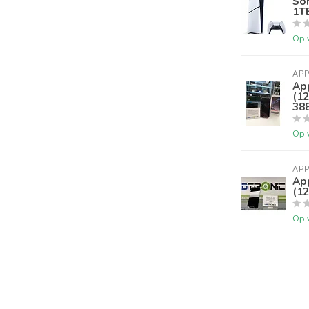
Son
1T
Op 
APP
Ap
(12
38
Op 
APP
Ap
(12
Op 