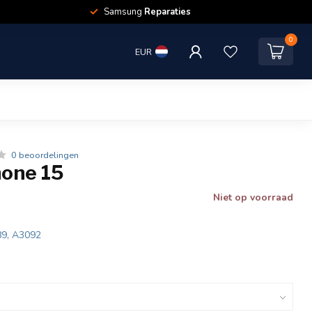
Samsung
Reparaties
0
EUR
0 beoordelingen
hone 15
Niet op voorraad
89, A3092