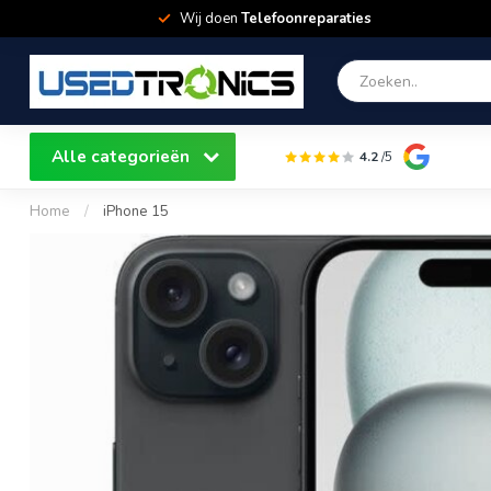
Wij doen
Telefoonreparaties
Alle categorieën
4.2
/5
Home
/
iPhone 15