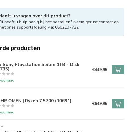
Heeft u vragen over dit product?
Of heeft u hulp nodig bij het bestellen? Neem gerust contact op
met onze supportafdeling via: 0582137722
rde producten
 Sony Playstation 5 Slim 1TB - Disk
735)
€449,95
voorraad
 HP OMEN | Ryzen 7 5700 (10691)
€649,95
voorraad
NY