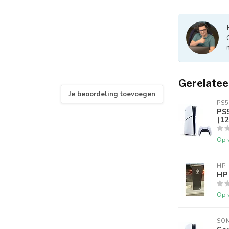
Gerelatee
Je beoordeling toevoegen
PS5
PS5
(12
Op 
HP
HP
Op 
SO