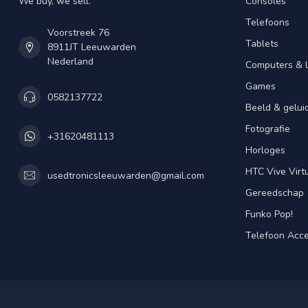
We buy, we sell.
Consoles
Telefoons
Voorstreek 76
Tablets
8911JT Leeuwarden
Nederland
Computers & 
Games
0582137722
Beeld & gelui
Fotografie
+31620481113
Horloges
HTC Vive Virtu
usedtronicsleeuwarden@gmail.com
Gereedschap
Funko Pop!
Telefoon Acce