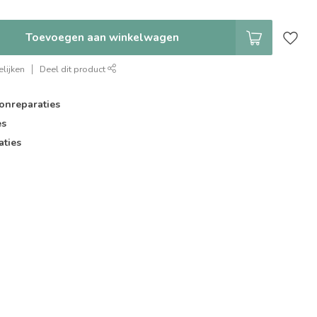
Toevoegen aan winkelwagen
lijken
Deel dit product
onreparaties
es
aties