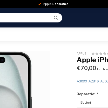
Apple
Reparaties
APPLE
Apple iP
€70,00
Incl. btw
A3090, A2846, A30
Reparatie:
*