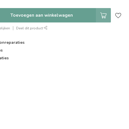
Toevoegen aan winkelwagen
lijken
Deel dit product
onreparaties
es
aties