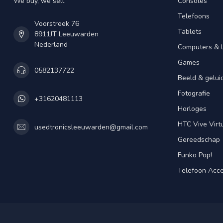
We buy, we sell.
Consoles
Telefoons
Voorstreek 76
Tablets
8911JT Leeuwarden
Nederland
Computers & 
Games
0582137722
Beeld & gelui
Fotografie
+31620481113
Horloges
HTC Vive Virtu
usedtronicsleeuwarden@gmail.com
Gereedschap
Funko Pop!
Telefoon Acce