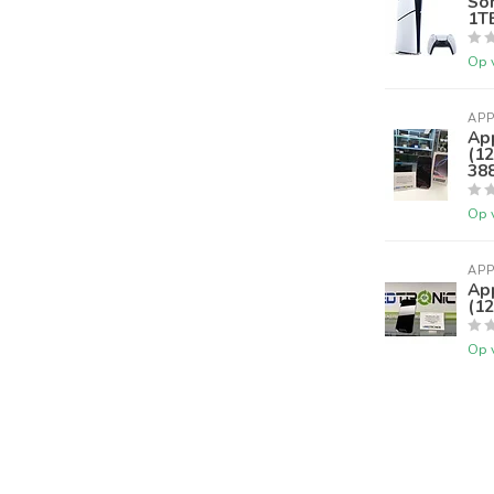
Son
1T
Op 
APP
Ap
(12
38
Op 
APP
Ap
(12
Op 