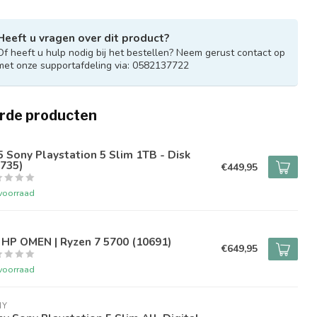
Heeft u vragen over dit product?
Of heeft u hulp nodig bij het bestellen? Neem gerust contact op
met onze supportafdeling via: 0582137722
rde producten
 Sony Playstation 5 Slim 1TB - Disk
735)
€449,95
voorraad
 HP OMEN | Ryzen 7 5700 (10691)
€649,95
voorraad
NY