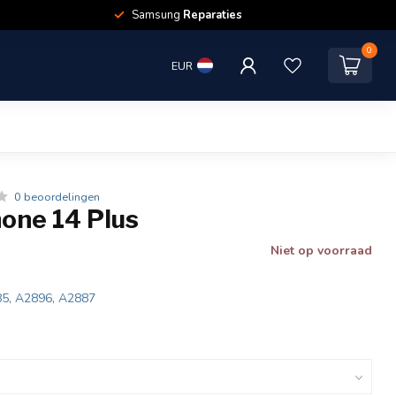
Samsung
Reparaties
0
EUR
0 beoordelingen
one 14 Plus
Niet op voorraad
85, A2896, A2887