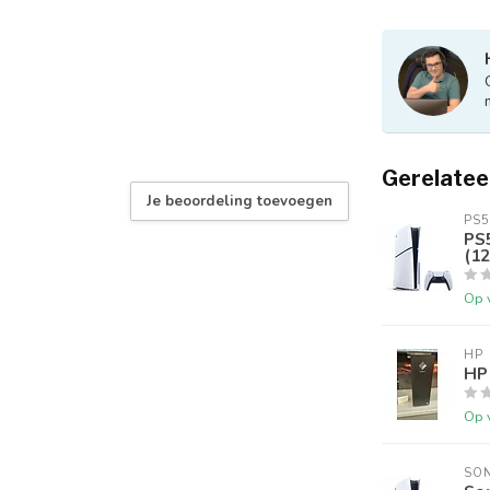
Gerelatee
Je beoordeling toevoegen
PS5
PS5
(12
Op 
HP
HP
Op 
SO