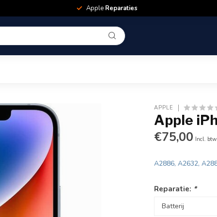
Apple
Reparaties
APPLE
Apple iPh
€75,00
Incl. btw
A2886, A2632, A28
Reparatie:
*