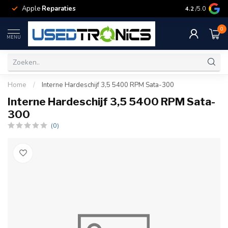
Apple
Reparaties
Samsung
Rep
4.2
/5.0
0
MENU
Home
/
Interne Hardeschijf 3,5 5400 RPM Sata-300
Interne Hardeschijf 3,5 5400 RPM Sata-
300
(0)