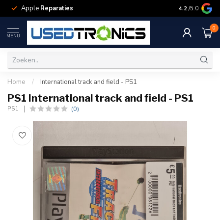
Apple
Reparaties
Samsung
Rep
4.2
/5.0
0
MENU
Home
/
International track and field - PS1
PS1 International track and field - PS1
(0)
PS1