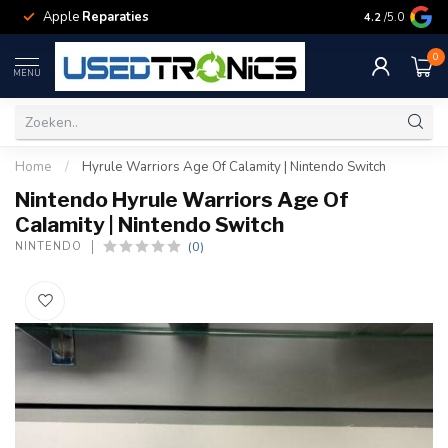
Apple
Reparaties
Samsung
Rep
4.2
/5.0
0
MENU
Home
/
Hyrule Warriors Age Of Calamity | Nintendo Switch
Nintendo Hyrule Warriors Age Of
Calamity | Nintendo Switch
(0)
NINTENDO