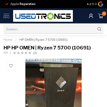
Apple
Reparaties
Samsung
Rep
4.2
/5.0
0
MENU
Home
/
HP OMEN | Ryzen 7 5700 (10691)
HP HP OMEN | Ryzen 7 5700 (10691)
(0)
HP