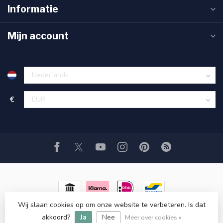
Informatie
Mijn account
€
Wij slaan cookies op om onze website te verbeteren. Is dat
© Copyright 2026 Usedtronics
- Powered by
Lightspeed
-
akkoord?
Ja
Nee
Lightspeed design
by
Dyvelopment
Meer over cookies »