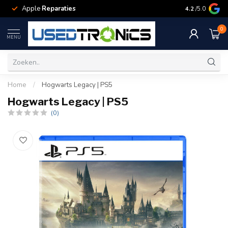
Apple
Reparaties
Samsung
Rep
4.2
/5.0
0
MENU
Home
/
Hogwarts Legacy | PS5
Hogwarts Legacy | PS5
(0)