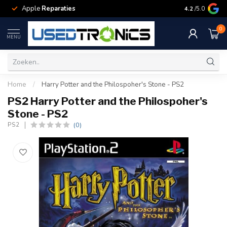
Apple
Reparaties
Samsung
Rep
4.2
/5.0
0
MENU
Home
/
Harry Potter and the Philospoher's Stone - PS2
PS2 Harry Potter and the Philospoher's
Stone - PS2
(0)
PS2