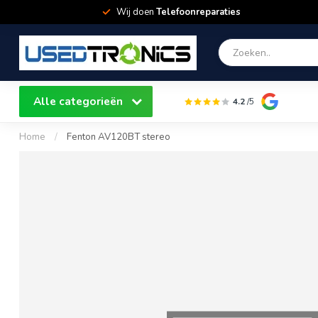
Wij doen
Telefoonreparaties
Alle categorieën
4.2
/5
Home
/
Fenton AV120BT stereo