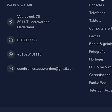
We buy, we sell.
Consoles
Telefoons
Voorstreek 76
Tablets
8911JT Leeuwarden
Nederland
Computers & 
Games
0582137722
Beeld & gelui
Fotografie
+31620481113
Horloges
HTC Vive Virtu
usedtronicsleeuwarden@gmail.com
Gereedschap
Funko Pop!
Telefoon Acce