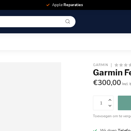
Apple
Reparaties
GARMIN
Garmin F
€300,00
Incl. 
Toevoegen om te verge
Wij doen
Telefo