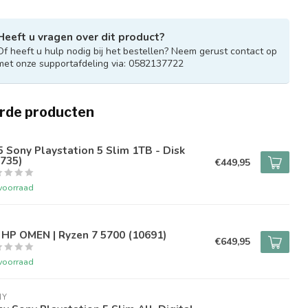
Heeft u vragen over dit product?
Of heeft u hulp nodig bij het bestellen? Neem gerust contact op
met onze supportafdeling via: 0582137722
rde producten
 Sony Playstation 5 Slim 1TB - Disk
735)
€449,95
voorraad
 HP OMEN | Ryzen 7 5700 (10691)
€649,95
voorraad
NY