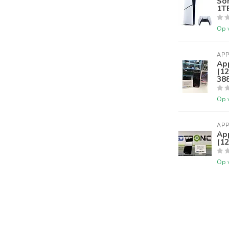
Son
1T
Op 
APP
Ap
(12
38
Op 
APP
Ap
(12
Op 