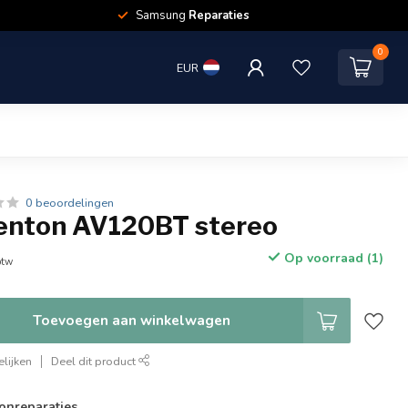
Samsung
Reparaties
0
EUR
0 beoordelingen
enton AV120BT stereo
Op voorraad (1)
btw
Toevoegen aan winkelwagen
lijken
Deel dit product
onreparaties