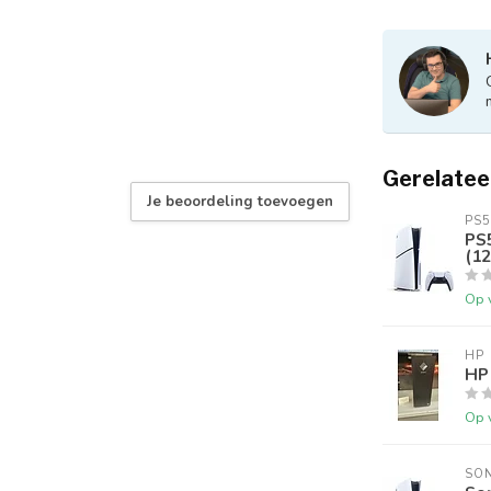
Gerelatee
Je beoordeling toevoegen
PS5
PS5
(12
Op 
HP
HP
Op 
SO