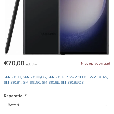
€70,00
Niet op voorraad
Incl. btw
SM-S918B, SM-S918B/DS, SM-S918U, SM-S918U1, SM-S918W,
SM-S918N, SM-S9180, SM-S918E, SM-S918E/DS
Reparatie:
*