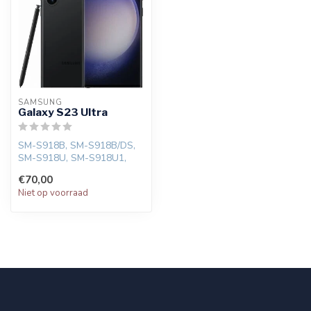
SAMSUNG
Galaxy S23 Ultra
SM-S918B, SM-S918B/DS,
SM-S918U, SM-S918U1,
SM-S918W, SM-S918N, SM-
€70,00
S9180, SM-S91...
Niet op voorraad