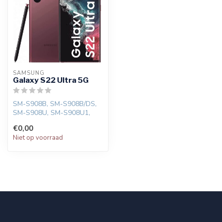
SAMSUNG
Galaxy S22 Ultra 5G
SM-S908B, SM-S908B/DS,
SM-S908U, SM-S908U1,
SM-S908W, SM-S908N, SM-
€0,00
S9080, SM-S90...
Niet op voorraad