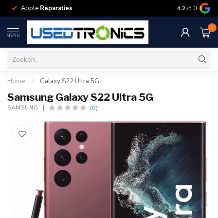
Apple
Reparaties
Samsung
Rep
4.2
/5.0
0
MENU
Home
/
Galaxy S22 Ultra 5G
Samsung Galaxy S22 Ultra 5G
(0)
SAMSUNG