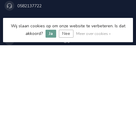
0582137722
+31620481113
Wij slaan cookies op om onze website te verbeteren. Is dat
akkoord?
Ja
Nee
Meer over cookies »
usedtronicsleeuwarden@gmail.com
Categorieën
Informatie
Mijn account
€