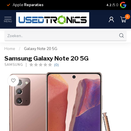
Apple
Reparaties
Samsung
Rep
4.2
/5.0
0
MENU
Home
/
Galaxy Note 20 5G
Samsung Galaxy Note 20 5G
(0)
SAMSUNG