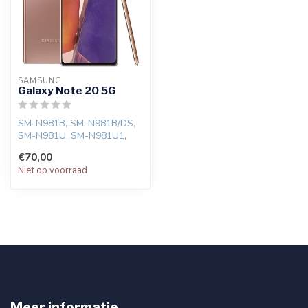
SAMSUNG
Galaxy Note 20 5G
SM-N981B, SM-N981B/DS,
SM-N981U, SM-N981U1,
SM-N981W, SM-N9810, SM-
€70,00
N981N
Niet op voorraad
Meer informatie