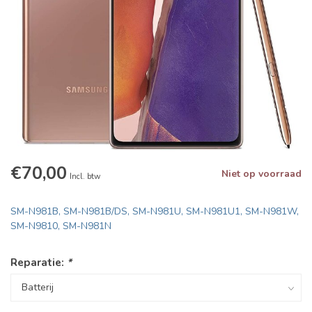
€70,00
Niet op voorraad
Incl. btw
SM-N981B, SM-N981B/DS, SM-N981U, SM-N981U1, SM-N981W,
SM-N9810, SM-N981N
Reparatie:
*