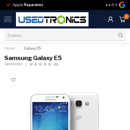
Apple
Reparaties
Samsung
Rep
4.2
/5.0
0
MENU
Home
/
Galaxy E5
Samsung Galaxy E5
(0)
SAMSUNG