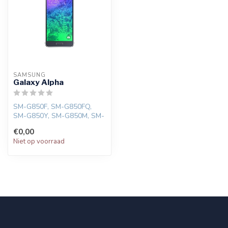
SAMSUNG
Galaxy Alpha
SM-G850F, SM-G850FQ,
SM-G850Y, SM-G850M, SM-
G850T, SM-G850A, SM-
€0,00
G850S, SM-G850L,...
Niet op voorraad