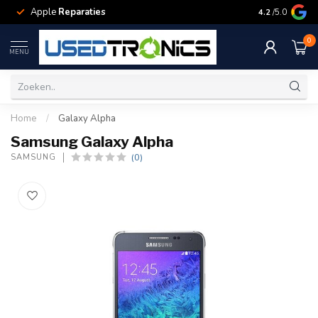
Apple
Reparaties
Samsung
Rep
4.2
/5.0
0
MENU
Home
/
Galaxy Alpha
Samsung Galaxy Alpha
(0)
SAMSUNG