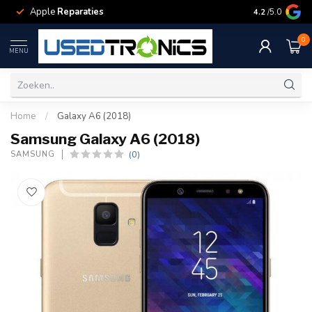
Apple
Reparaties
Samsung
Rep
4.2
/5.0
0
MENU
Home
/
Galaxy A6 (2018)
Samsung Galaxy A6 (2018)
(0)
SAMSUNG