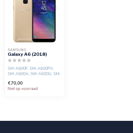
SAMSUNG
Galaxy A6 (2018)
SM-A600F, SM-A600FN,
SM-A600A, SM-A600G, SM-
A600GN, SM-A600P, SM-
€70,00
A600N, SM-A600T...
Niet op voorraad