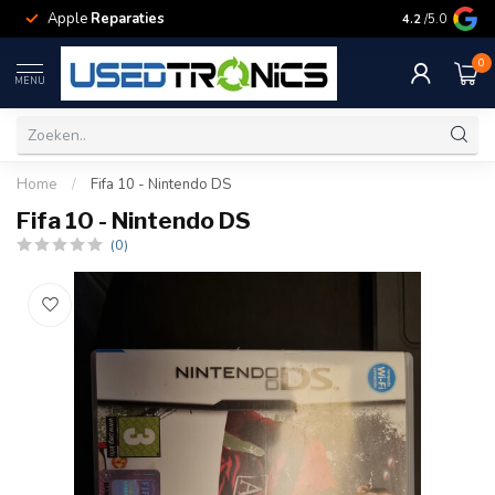
Apple
Reparaties
Samsung
Rep
4.2
/5.0
0
MENU
Home
/
Fifa 10 - Nintendo DS
Fifa 10 - Nintendo DS
(0)