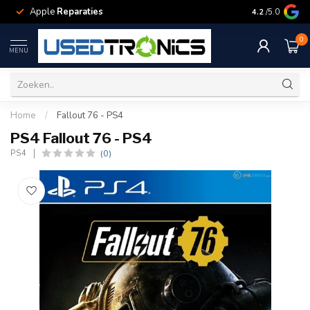
Apple
Reparaties
Samsung
Rep
4.2
/5.0
0
MENU
Home
/
Fallout 76 - PS4
PS4 Fallout 76 - PS4
(0)
PS4