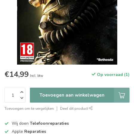
€14,99
Op voorraad (1)
Incl. btw
Toevoegen aan winkelwagen
Toevoegen om te vergelijken
Deel dit product
Wij doen
Telefoonreparaties
Apple
Reparaties