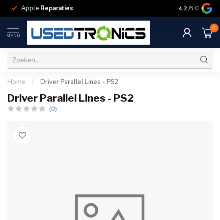
Apple
Reparaties
Samsung
Rep
4.2
/5.0
0
MENU
Home
/
Driver Parallel Lines - PS2
Driver Parallel Lines - PS2
(0)