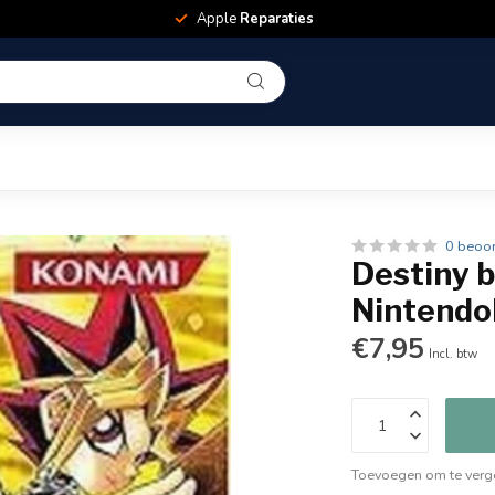
Apple
Reparaties
0 beoo
Destiny b
Nintend
€7,95
Incl. btw
Toevoegen om te verge