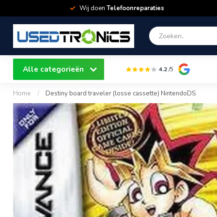
Wij doen
Telefoonreparaties
Alle categorieën
4.2
/5
Home
/
Destiny board traveler (losse cassette) NintendoDS