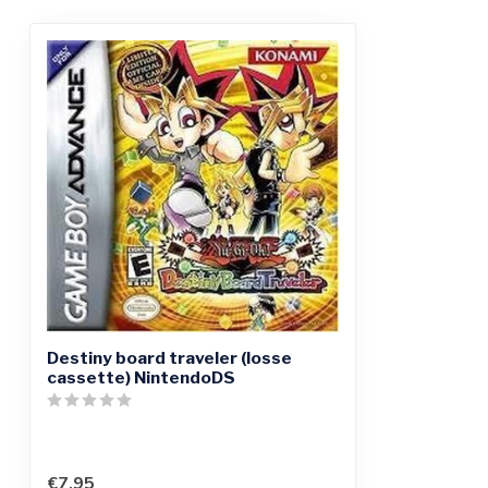
Destiny board traveler (losse
cassette) NintendoDS
€7,95