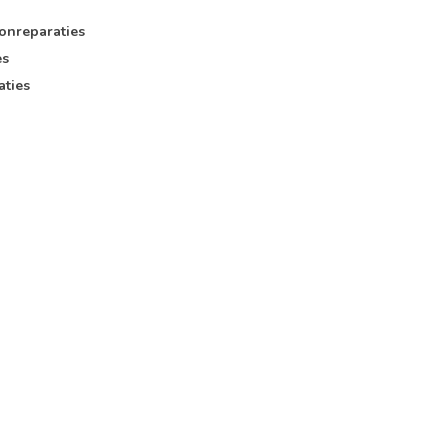
onreparaties
es
aties