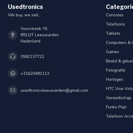
Usedtronics
Categori
We buy, we sell.
Consoles
Telefoons
Voorstreek 76
Tablets
8911JT Leeuwarden
Nederland
Computers & 
Games
0582137722
Beeld & gelui
Fotografie
+31620481113
Horloges
HTC Vive Virtu
usedtronicsleeuwarden@gmail.com
Gereedschap
Funko Pop!
Telefoon Acce