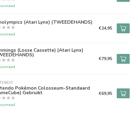
voorraad
nolympics (Atari Lynx) (TWEEDEHANDS)
€24,95
voorraad
mings (Losse Cassette) (Atari Lynx)
WEEDEHANDS)
€79,95
voorraad
NTENDO
ntendo Pokémon Colosseum-Standaard
ameCube) Gebruikt
€69,95
voorraad