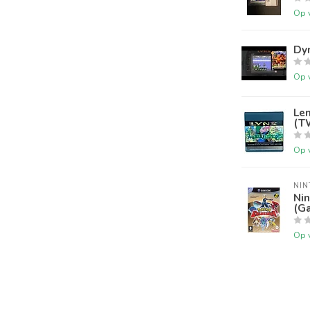
Op 
Dy
Op 
Lem
(T
Op 
NI
Ni
(G
Op 