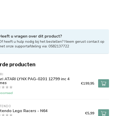
Heeft u vragen over dit product?
Of heeft u hulp nodig bij het bestellen? Neem gerust contact op
met onze supportafdeling via: 0582137722
rde producten
RI
ri ATARI LYNX PAG-0201 12799 inc 4
mes
€199,95
voorraad
NTENDO
tendo Lego Racers - N64
€5,99