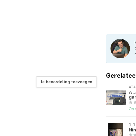
Gerelatee
Je beoordeling toevoegen
ATA
Ata
ga
Op 
NI
Nin