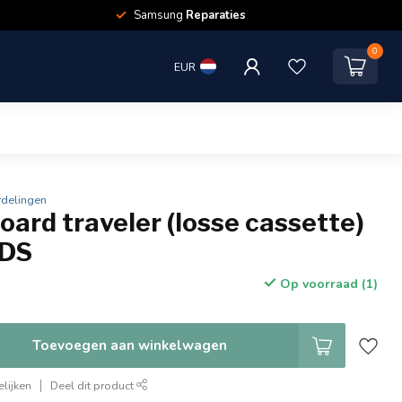
Samsung
Reparaties
0
EUR
rdelingen
oard traveler (losse cassette)
oDS
Op voorraad (1)
Toevoegen aan winkelwagen
lijken
Deel dit product