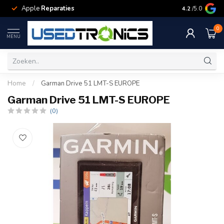
Apple
Reparaties
Samsung
Rep
4.2
/5.0
0
MENU
Home
/
Garman Drive 51 LMT-S EUROPE
Garman Drive 51 LMT-S EUROPE
(0)