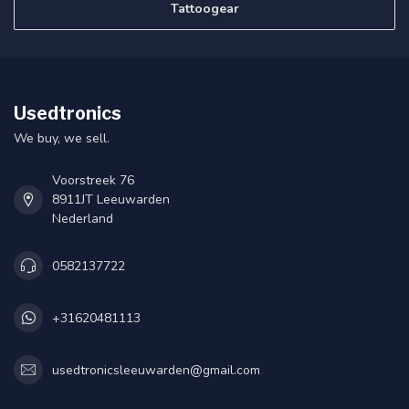
Garman Drive 51 LMT-S
EUROPE
€99,95
Op voorraad
Meer informatie
Als u vragen heeft over onze producten of uw aankoop, bezoek
dan zeker onze klantenservicepagina. Hier vindt u onze