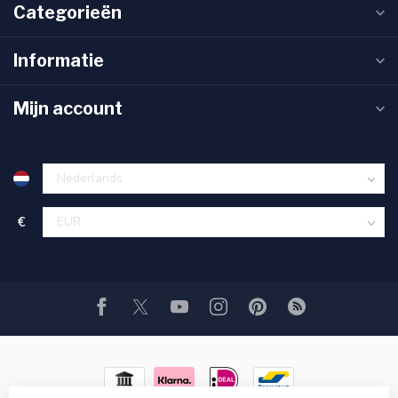
bedrijfsgegevens, antwoorden op veelgestelde vragen en
verschillende manieren om met ons in contact te komen.
Klantenservice
Tattoogear
Usedtronics
We buy, we sell.
Voorstreek 76
8911JT Leeuwarden
Nederland
0582137722