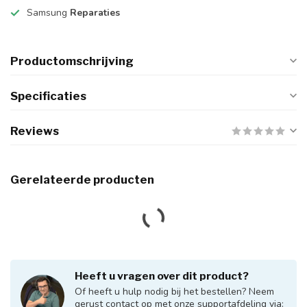
Samsung
Reparaties
Productomschrijving
Specificaties
Reviews
Gerelateerde producten
PS5
PS5 Sony Playstation 5 Slim
1TB - Disk (12735)
€449,95
Op voorraad
HP
HP HP OMEN | Ryzen 7 5700