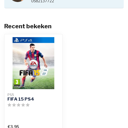
0582137722
Recent bekeken
PS5
FIFA 15 PS4
€3,95