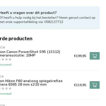
Heeft u vragen over dit product?
Of heeft u hulp nodig bij het bestellen? Neem gerust contact op
met onze supportafdeling via: 0582137722
rde producten
NON
non Canon PowerShot S95 (13112)
meraresolutie: 10MP
€199,95
voorraad
ON
on Nikon F60 analoog spiegelreflex
mera 8365 28 mm x210 mm
€119,95
voorraad
NON