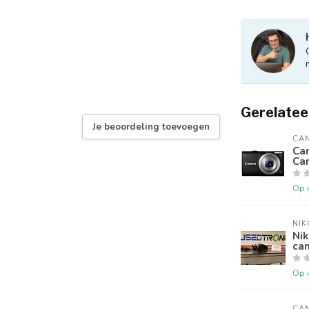
Gerelatee
Je beoordeling toevoegen
CA
Ca
Ca
Op 
NIK
Nik
ca
Op 
CA