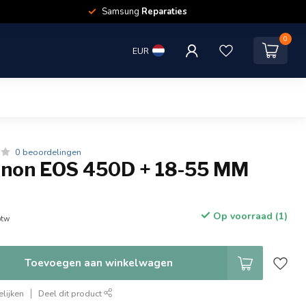
Samsung
Reparaties
0
EUR
0 beoordelingen
non EOS 450D + 18-55 MM
Op voorraad (1)
btw
Toevoegen aan winkelwagen
lijken
Deel dit product