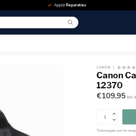
Apple
Reparaties
CANON
Canon Ca
12370
€109,95
Incl. 
Toevoegen om te verge