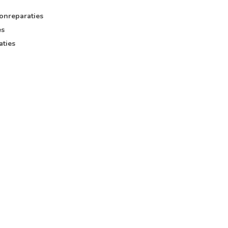
onreparaties
es
aties