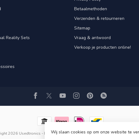
d
Betaalmethoden
Verzenden & retourneren
Sitemap
al Reality Sets
Vraag & antwoord
Verkoop je producten online!
ssoires
Wij slaan cookies op om onze website te ver
ight 2026 Usedtronics
- Powered by
Lightspeed
-
Lightspeed design
by
Dyve