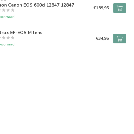
non Canon EOS 600d 12847 12847
€189,95
voorraad
trox EF-EOS M lens
€34,95
voorraad