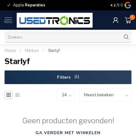
Apple
Reparaties
Samsung
Rep
4.2
/5.0
0
MENU
Home
/
Merken
/
Starlyf
Starlyf
Filters
Geen producten gevonden!
GA VERDER MET WINKELEN