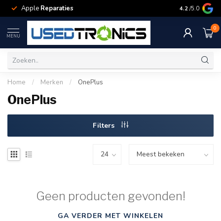
Apple
Reparaties
Samsung
Rep
4.2
/5.0
0
MENU
Home
/
Merken
/
OnePlus
OnePlus
Filters
Geen producten gevonden!
GA VERDER MET WINKELEN