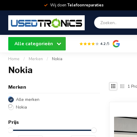
Wij doen
Telefoonreparaties
Alle categorieën
4.2
/5
Home
/
Merken
/
Nokia
Nokia
1
Pro
Merken
Alle merken
Nokia
Prijs