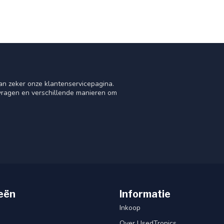
an zeker onze klantenservicepagina.
 vragen en verschillende manieren om
eën
Informatie
Inkoop
Over UsedTronics