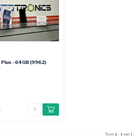
 Plus - 64GB (9962)
d
k
Toon
1
-
1
van 1