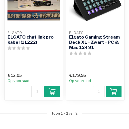
ELGATO
ELGATO
ELGATO chat link pro
Elgato Gaming Stream
kabel (11222)
Deck XL - Zwart - PC &
Mac 12491
€12,95
€179,95
Op voorraad
Op voorraad
Toon
1
-
2
van 2