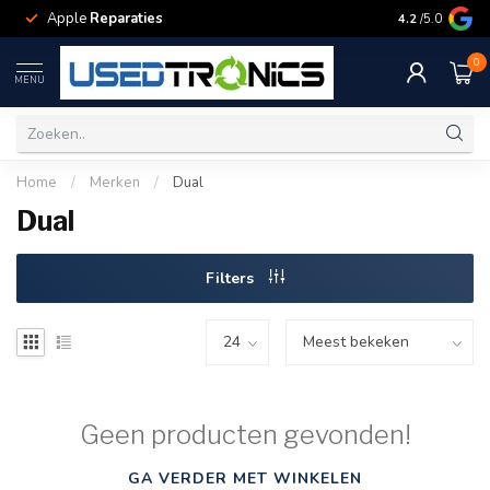
Apple
Reparaties
Samsung
Rep
4.2
/5.0
0
MENU
Home
/
Merken
/
Dual
Dual
Filters
Geen producten gevonden!
GA VERDER MET WINKELEN