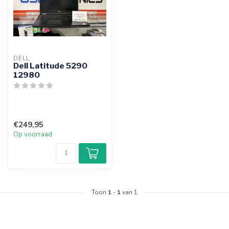
DELL
Dell Latitude 5290
12980
€249,95
Op voorraad
Toon
1
-
1
van 1