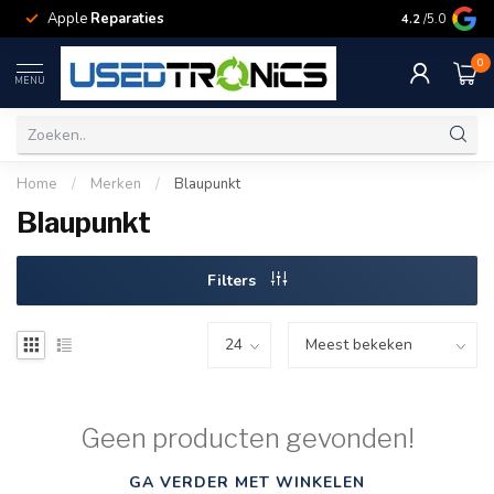
Apple
Reparaties
Samsung
Rep
4.2
/5.0
0
MENU
Home
/
Merken
/
Blaupunkt
Blaupunkt
Filters
Geen producten gevonden!
GA VERDER MET WINKELEN