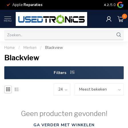
Apple
Reparaties
Samsung
Rep
4.2
/5.0
0
MENU
Home
/
Merken
/
Blackview
Blackview
Filters
Geen producten gevonden!
GA VERDER MET WINKELEN