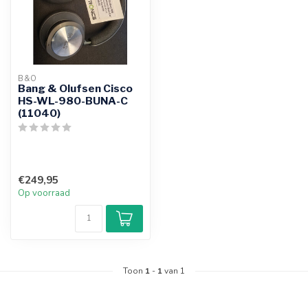
B&O
Bang & Olufsen Cisco
HS-WL-980-BUNA-C
(11040)
€249,95
Op voorraad
Toon
1
-
1
van 1