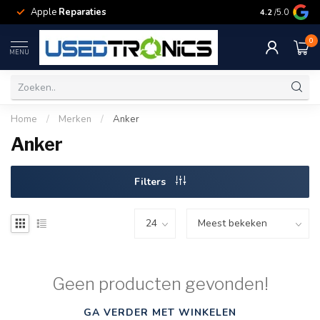
Apple
Reparaties
Samsung
Rep
4.2
/5.0
0
MENU
Home
/
Merken
/
Anker
Anker
Filters
Geen producten gevonden!
GA VERDER MET WINKELEN